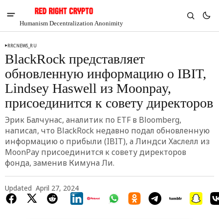
Humanism Decentralization Anonimity
RRCNEWS_RU
BlackRock представляет
обновленную информацию о IBIT,
Lindsey Haswell из Moonpay,
присоединится к совету директоров
Эрик Балчунас, аналитик по ETF в Bloomberg,
написал, что BlackRock недавно подал обновленную
информацию о прибыли (IBIT), а Линдси Хаслелл из
MoonPay присоединится к совету директоров
фонда, заменив Кимуна Ли.
V
Chia
$1.33
Updated
April 27, 2024
3.32%