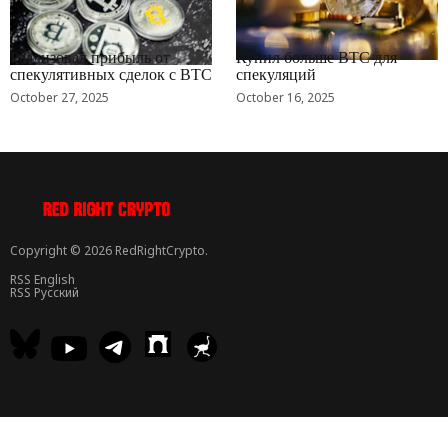
RRCNEWS_RU
RRCNEWS_RU
Реализовал прибыль от
Купил больше BTC для
спекулятивных сделок с BTC
спекуляций
October 27, 2025
October 16, 2025
Copyright © 2026 RedRightCrypto.
RSS English
RSS Русский