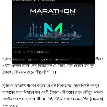
ম্যারাথন কাসা খনির মাধ্যমে সম্ভব "উচ্চতর মার্জিনকে মূলধন" করতে চাইছেন
- তবে একজন নির্বাহী জোর দিয়েছিলেন যে ফার্মটি কোনওভাবেই তার মূল
ফোকাস, বিটকয়েন থেকে "পিভোটিং" নয়।
ম্যারাথন ডিজিটাল প্রকাশ করেছে যে এটি বিটকয়েনের স্কেলাবিলিটি সমস্যা
সমাধানের জন্য ডিজাইন করা একটি টোকেন - বিটকয়েন থেকে বৈচিত্র্য আনতে
সেপ্টেম্বরের পর থেকে million 16 মিলিয়ন ডলারের কেএসপিএ (কেএএস)
খনন করেছে।