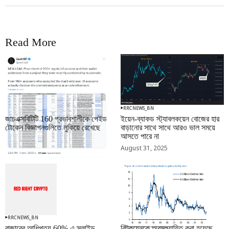
Read More
RRCNEWS_BN
RRCNEWS_BN
জাচএক্সবিটিটি 160 প্রভাবশালীকে পেইড
ইয়েন-ব্যাকড স্ট্যাবলকয়েন বোজের হার
টোকেন বিজ্ঞাপনগুলিতে লুকিয়ে রেখেছে
বাড়ানোর সাথে সাথে আরও ভাল সময়ে
আসতে পারে না
September 01, 2025
August 31, 2025
RRCNEWS_BN
RRCNEWS_BN
বাজারের আধিপত্য 60% এ স্লাইড
বিটকয়েনকে অবমূল্যায়িত করা হয়েছে,