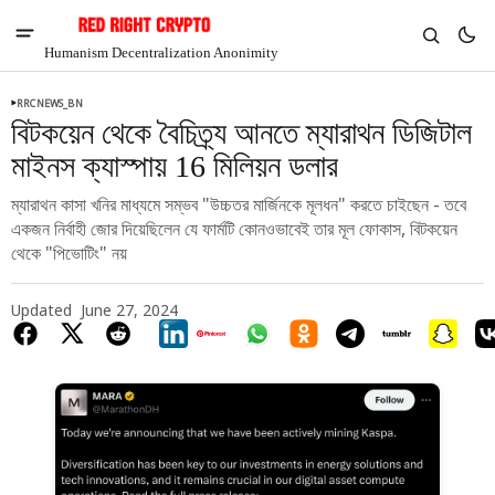
Humanism Decentralization Anonimity
RRCNEWS_BN
বিটকয়েন থেকে বৈচিত্র্য আনতে ম্যারাথন ডিজিটাল
মাইনস ক্যাস্পায় 16 মিলিয়ন ডলার
ম্যারাথন কাসা খনির মাধ্যমে সম্ভব "উচ্চতর মার্জিনকে মূলধন" করতে চাইছেন - তবে
একজন নির্বাহী জোর দিয়েছিলেন যে ফার্মটি কোনওভাবেই তার মূল ফোকাস, বিটকয়েন
থেকে "পিভোটিং" নয়
Updated
June 27, 2024
V
Chia
$1.36
5.49%