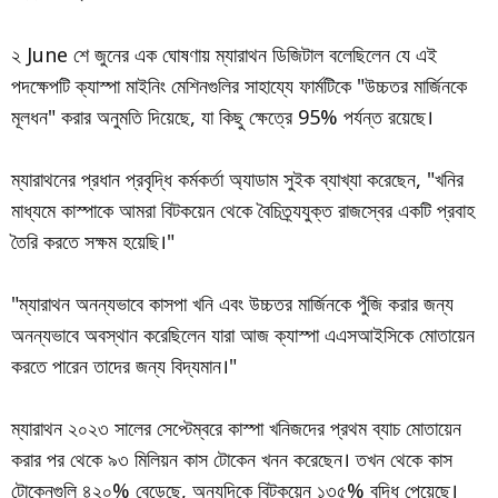
২ June শে জুনের এক ঘোষণায় ম্যারাথন ডিজিটাল বলেছিলেন যে এই
পদক্ষেপটি ক্যাস্পা মাইনিং মেশিনগুলির সাহায্যে ফার্মটিকে "উচ্চতর মার্জিনকে
মূলধন" করার অনুমতি দিয়েছে, যা কিছু ক্ষেত্রে 95% পর্যন্ত রয়েছে।
ম্যারাথনের প্রধান প্রবৃদ্ধি কর্মকর্তা অ্যাডাম সুইক ব্যাখ্যা করেছেন, "খনির
মাধ্যমে কাস্পাকে আমরা বিটকয়েন থেকে বৈচিত্র্যযুক্ত রাজস্বের একটি প্রবাহ
তৈরি করতে সক্ষম হয়েছি।"
"ম্যারাথন অনন্যভাবে কাসপা খনি এবং উচ্চতর মার্জিনকে পুঁজি করার জন্য
অনন্যভাবে অবস্থান করেছিলেন যারা আজ ক্যাস্পা এএসআইসিকে মোতায়েন
করতে পারেন তাদের জন্য বিদ্যমান।"
ম্যারাথন ২০২৩ সালের সেপ্টেম্বরে কাস্পা খনিজদের প্রথম ব্যাচ মোতায়েন
করার পর থেকে ৯৩ মিলিয়ন কাস টোকেন খনন করেছেন। তখন থেকে কাস
টোকেনগুলি ৪২০% বেড়েছে, অন্যদিকে বিটকয়েন ১৩৫% বৃদ্ধি পেয়েছে।