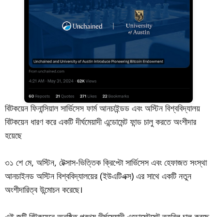
বিটকয়েন ফিনান্সিয়াল সার্ভিসেস ফার্ম আনচাইন্ডড এবং অস্টিন বিশ্ববিদ্যালয়
বিটকয়েন ধারণ করে একটি দীর্ঘমেয়াদী এন্ডোমেন্ট ফান্ড চালু করতে অংশীদার
হয়েছে
৩১ শে মে, অস্টিন, টেক্সাস-ভিত্তিক ক্রিপ্টো সার্ভিসেস এবং হেফাজত সংস্থা
আনচাইনড অস্টিন বিশ্ববিদ্যালয়ের (ইউএটিএক্স) এর সাথে একটি নতুন
অংশীদারিত্ব উন্মোচন করেছে।
এই জুটি বিটকয়েনে অনুষ্ঠিত প্রথম দীর্ঘমেয়াদী এন্ডোমেন্টমেন্ট তহবিল চালু করছে