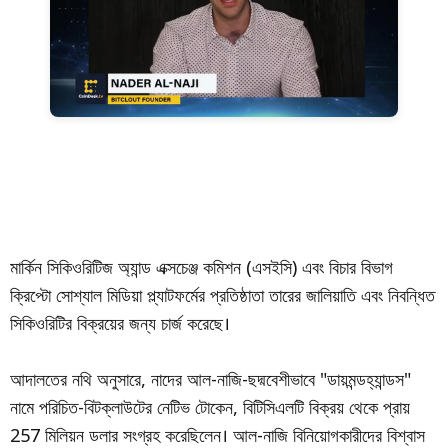
মার্কিন সিকিওরিটিজ অ্যান্ড এক্সচেঞ্জ কমিশন (এসইসি) এবং বিচার বিভাগ
ক্রিপ্টো সোশ্যাল মিডিয়া প্ল্যাটফর্মের প্রতিষ্ঠাতা তারের জালিয়াতি এবং নিবন্ধিত
সিকিওরিটির বিক্রয়ের জন্য চার্জ করেছে।
আদালতের নথি অনুসারে, নাদের আল-নাজি-ছদ্মবেশীভাবে "ডায়মন্ডহ্যান্ডস"
নামে পরিচিত-বিটক্লাউটের নেটিভ টোকেন, বিটিসিএলটি বিক্রয় থেকে প্রায়
257 মিলিয়ন ডলার সংগ্রহ করেছিলেন। আল-নাজি বিনিয়োগকারীদের বিশ্বাস