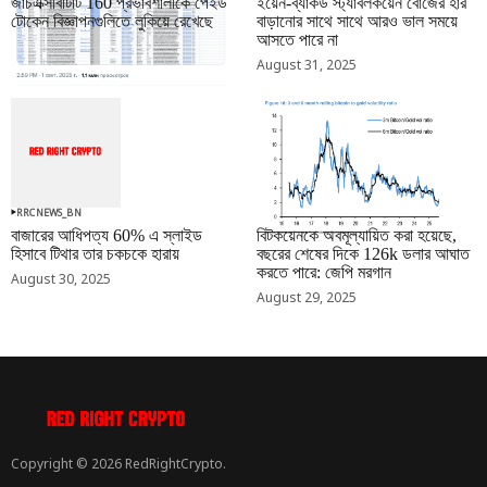
জাচএক্সবিটিটি 160 প্রভাবশালীকে পেইড
ইয়েন-ব্যাকড স্ট্যাবলকয়েন বোজের হার
টোকেন বিজ্ঞাপনগুলিতে লুকিয়ে রেখেছে
বাড়ানোর সাথে সাথে আরও ভাল সময়ে
আসতে পারে না
September 01, 2025
August 31, 2025
RRCNEWS_BN
RRCNEWS_BN
বাজারের আধিপত্য 60% এ স্লাইড
বিটকয়েনকে অবমূল্যায়িত করা হয়েছে,
হিসাবে টিথার তার চকচকে হারায়
বছরের শেষের দিকে 126k ডলার আঘাত
করতে পারে: জেপি মরগান
August 30, 2025
August 29, 2025
Copyright © 2026 RedRightCrypto.