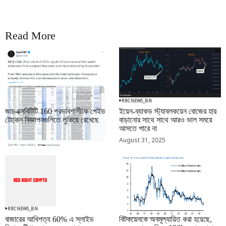
Read More
RRCNEWS_BN
RRCNEWS_BN
জাচএক্সবিটিটি 160 প্রভাবশালীকে পেইড
ইয়েন-ব্যাকড স্ট্যাবলকয়েন বোজের হার
টোকেন বিজ্ঞাপনগুলিতে লুকিয়ে রেখেছে
বাড়ানোর সাথে সাথে আরও ভাল সময়ে
আসতে পারে না
September 01, 2025
August 31, 2025
RRCNEWS_BN
RRCNEWS_BN
বাজারের আধিপত্য 60% এ স্লাইড
বিটকয়েনকে অবমূল্যায়িত করা হয়েছে,