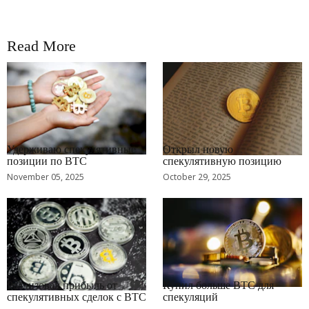
Read More
RRCNEWS_RU
RRCNEWS_RU
Удерживаю спекулятивные
Открыл новую
позиции по BTC
спекулятивную позицию
November 05, 2025
October 29, 2025
RRCNEWS_RU
RRCNEWS_RU
Реализовал прибыль от
Купил больше BTC для
спекулятивных сделок с BTC
спекуляций