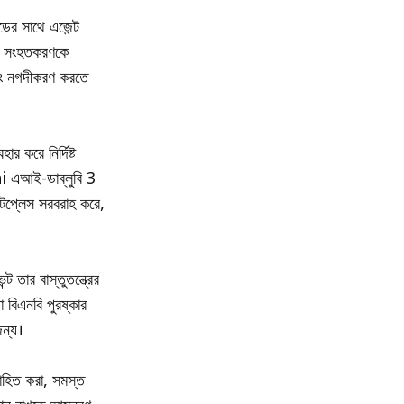
ডের সাথে এজেন্ট
ের সংহতকরণকে
 এবং নগদীকরণ করতে
ার করে নির্দিষ্ট
ai এআই-ডাব্লুবি 3
েটপ্লেস সরবরাহ করে,
 তার বাস্তুতন্ত্রের
 বিএনবি পুরষ্কার
জন্য।
সাহিত করা, সমস্ত