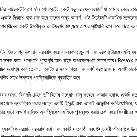
ির আরেকটি বিকল্প হ'ল শেলাজেন্ট, একটি মডুলার ফ্রেমওয়ার্ক যা কোনও কোড মো
, এআই বিকাশে যারা শুরু করে তাদের জন্য আদর্শ। এই সিস্টেমটি একাধিক মডেল
শকারীদের একটি উত্সর্গীকৃত প্ল্যাটফর্মের মাধ্যমে তাদের সৃষ্টিগুলি ভাগ করে নিতে
কাস্টমাইজযোগ্য উপাদান সরবরাহ করে যা স্বজ্ঞাত ড্র্যাগ এবং ড্রপ ইন্টারফেসগুলি ব্যবহ
রতে সক্ষম করে, পাশাপাশি পুরোপুরি অন-চেইন অপারেশনগুলি সক্ষম করে। Revox.
যাক্সেসযোগ্য করে তোলে, এজেন্টদের সহযোগিতা এবং নগদীকরণের জন্য একটি মার্ক
তির সাথে উন্নয়ন প্রক্রিয়াটিকে প্রবাহিত করে।
করার জন্য, বিএনবি চেইন দুটি বিশেষ উদ্যোগ চালু করেছে: এআই হ্যাক, একটি ইভেন্ট
ণকে ত্বরান্বিত করার লক্ষ্যে একটি ইভেন্ট এবং এআই এজেন্টস প্রতিযোগিতা, যা
ার সাথে এআই-চালিত অ্যাপ্লিকেশনগুলিকে পুরস্কৃত করার চেষ্টা করে বিজয়ীদের 
য ব্যবহারিক সরঞ্জাম সরবরাহ করা এবং একটি সহযোগী এবং উদ্ভাবনী পরিবেশকে উত্