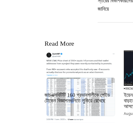
স্তরের বিকাশকারীদের 
জানিয়ে
Read More
RRCNEWS_BN
RRCN
জাচএক্সবিটিটি 160 প্রভাবশালীকে পেইড
ইয়েন
টোকেন বিজ্ঞাপনগুলিতে লুকিয়ে রেখেছে
বাড়
আসতে
September 01, 2025
Augus