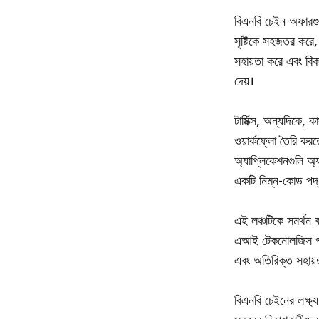
বিএনবি চেইন অফারগুল
সৃষ্টিকে সহজতর করে
সহায়তা করে এবং বিকা
দেয়।
টার্মিক্স, অন্যদিকে, 
ওয়ার্কফ্লো তৈরি ক
অ্যাপ্লিকেশনগুলি অ্
একটি নিম্ন-কোড পদ্ধ
এই লঞ্চটিকে সমর্থন 
এআই টেকনোলজিস গ্রহ
এবং অতিরিক্ত সহায়ত
বিএনবি চেইনের লক্ষ্