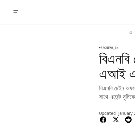
⌂
RRCNEWS_BN
বিএনবি
এআই এজে
বিএনবি চেইন অফার
সাথে এজেন্ট সৃষ্ট
Updated
January 