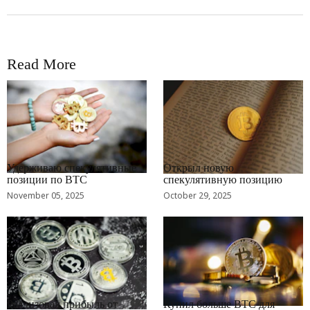
Read More
RRCNEWS_RU
RRCNEWS_RU
Удерживаю спекулятивные
Открыл новую
позиции по BTC
спекулятивную позицию
November 05, 2025
October 29, 2025
RRCNEWS_RU
RRCNEWS_RU
Реализовал прибыль от
Купил больше BTC для