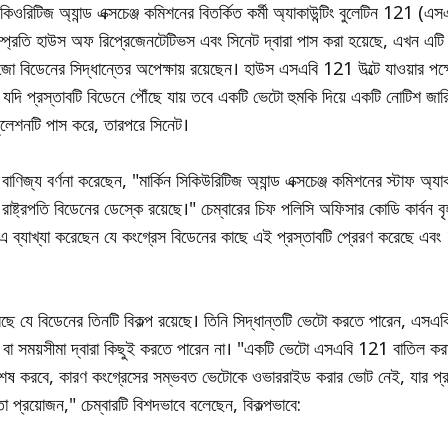
র সিকিওরিটিজ অ্যান্ড এক্সচেঞ্জ কমিশনের বিতর্কিত কর্মী অ্যাকাউন্টিং বুলেটিন 121 (
সম্প্রতি হাউস অফ রিপ্রেজেনটেটিভস এবং সিনেট দ্বারা পাস করা হয়েছে, এখন এট
তি জো বিডেনের সিদ্ধান্তের অপেক্ষায় রয়েছেন। হাউস এসএবি 121 উল্টে যাওয়ার পক
দি প্রস্তাবটি বিডেনে পৌঁছে যায় তবে একটি ভেটো হুমকি দিয়ে একটি নোটিশ জার
জুলেশনটি পাস করে, তারপরে সিনেট।
ণিজ্য বর্ণনা করেছেন, "মার্কিন সিকিউরিটিজ অ্যান্ড এক্সচেঞ্জ কমিশনের স্টাফ অ্যাকা
্ট্রপতি বিডেনের ডেস্কে রয়েছে।" চেম্বারের চিফ পলিসি অফিসার কোডি কার্বন বৃ
এক্স-এ ব্যাখ্যা করেছেন যে কংগ্রেস বিডেনের কাছে এই প্রস্তাবটি প্রেরণ করেছে এব
েছে যে বিডেনের তিনটি বিকল্প রয়েছে। তিনি সিদ্ধান্তটি ভেটো করতে পারেন, এস
, বা সময়সীমা দ্বারা কিছুই করতে পারেন না। "একটি ভেটো এসএবি 121 বাতিল কর
বে শেষ করবে, কারণ কংগ্রেসের সম্ভবত ভেটোকে ওভাররাইড করার ভোট নেই, যার প্রত
ঠতা প্রয়োজন," চেম্বারটি বিশদভাবে বলেছেন, বিকল্পভাবে: