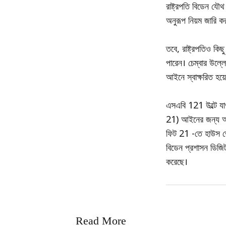
রাষ্ট্রপতি বিডেন য
অনুরূপ নিয়ম জারি ক
তবে, রাষ্ট্রপতিও কি
পারেন। চেম্বার উল্লে
আইনে স্বাক্ষরিত হয
এসএবি 121 উল্টে য
21) আইনের জন্য আর্থ
ফিট 21 -তে হাউস ভো
বিডেন প্রশাসন ডিজিট
করেছে।
Read More