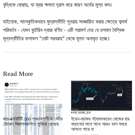
বৃদ্ধিকে বোঝায়, যা ক্রয় ক্ষমতা হ্রাস করে কারণ অর্থের মূল্য কম।
যাইহোক, সাংস্কৃতিকভাবে মুদ্রাস্ফীতি পুনরায় সংজ্ঞায়িত করার ক্ষেত্রে শব্দার্থ
পরিবর্তন - যেমন বুটেরিন দ্বারা বর্ণিত - এটি পরামর্শ দেয় যে চলমান বৈশ্বিক
মূল্যস্ফীতির ফলাফল "মোট সরবরাহ" থেকে মূলত অনাবৃত হচ্ছে।
Read More
RRCNEWS_BN
RRCNEWS_BN
জাচএক্সবিটিটি 160 প্রভাবশালীকে পেইড
ইয়েন-ব্যাকড স্ট্যাবলকয়েন বোজের হার
টোকেন বিজ্ঞাপনগুলিতে লুকিয়ে রেখেছে
বাড়ানোর সাথে সাথে আরও ভাল সময়ে
আসতে পারে না
September 01, 2025