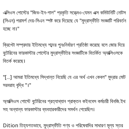
এক্সিওস পোস্টের "জিভ-ইন-গাল" প্রকৃতি সত্ত্বেও-যেমন এক্স কমিউনিটি নোটস
(সিএন) পরামর্শ দেয়-সিএন স্পষ্ট করে দিয়েছে যে "মুদ্রাস্ফীতি সংজ্ঞাটি পরিবর্তন
হচ্ছে না।"
ক্রিপ্টো সম্প্রদায় ইতিমধ্যে শব্দের পুনঃনির্ধারণ প্রতিষ্ঠা করেছে বলে জোর দিয়ে
বুটেরিনের ফারকাস্টার পোস্টের মুদ্রাস্ফীতির সংজ্ঞাটিকে বিতর্কিত অ্যাক্সিওসকে
বিতর্ক করেছে।
"[...] আমরা ইতিমধ্যে সিদ্ধান্ত নিয়েছি যে এর অর্থ এখন কেবল" মুদ্রার মোট
সরবরাহ বৃদ্ধি "।"
অ্যাক্সিওস পোস্টে বুটেরিনের প্রত্যাখ্যান প্রাক্তন কইনবেস কর্মচারী বিনজি.ইথ
সহ অন্যান্য ফারকাস্টার ব্যবহারকারীদের সমর্থন পেয়েছিল।
Dition তিহ্যগতভাবে, মুদ্রাস্ফীতি পণ্য ও পরিষেবাদির সাধারণ মূল্য স্তর