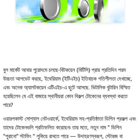
বুল মার্কেট আবার পুরোদমে চলছে-বিটকয়েন (বিটিসি) প্রায় প্রতিদিন পরম
উচ্চতা আপডেট করছে, ইথেরিয়াম (ইটিএইচ) ইতিবাচক গতিশীলতা দেখাচ্ছে,
এবং অনেক অ্যালটকয়েন এটিএইচ-এ ছুটে আসছে. ভিটালিক বুটারিন বিস্মিত
হয়েছিলেন যে এই বাজারে স্থানীয়রা কোন বিকল্প টোকেনের ব্যবস্থা করতে
পারে?
ওয়ারপকাস্ট সোশ্যাল নেটওয়ার্কে, ইথেরিয়াম সহ-প্রতিষ্ঠাতা ডিপিন প্রকল্প এবং
তাদের টোকেনগুলি প্রতিফলিত করেছেন৷ তার মতে, নতুন নাম " ডিপিন
"পুরানো" স্টাফিং " লুকিয়ে রাখতে পারে — উদাহরণস্বরূপ, স্টোরজ বা