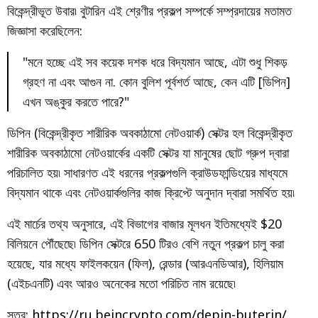
বিকেন্দ্রীভূত উবার৷ বুটারিন এই শ্রেণীর প্রকল্প সম্পর্কে সম্প্রদায়ের মতামত
জিজ্ঞাসা করেছিলেন:
"মনে হচ্ছে এই সব কয়েক দশক ধরে বিদ্যমান আছে, এটা শুধু শিকড়
গ্রহণ না এবং আগুন না. কোন বুলিশ পূর্বশর্ত আছে, কেন এটি [ডিপিন]
এখন অঙ্কুর করতে পারে?"
ডিপিন (বিকেন্দ্রীকৃত শারীরিক অবকাঠামো নেটওয়ার্ক) সেক্টর হল বিকেন্দ্রীকৃত
শারীরিক অবকাঠামো নেটওয়ার্কের একটি সেক্টর যা মানুষের ছোট গ্রুপ দ্বারা
পরিচালিত হয়৷ সাধারণত এই ধরনের প্রকল্পগুলি ক্রাউডফান্ডিংয়ের মাধ্যমে
বিদ্যমান থাকে এবং নেটওয়ার্কগুলির কাজ ক্রিপ্টে অনুদান দ্বারা সমর্থিত হয়৷
এই মার্চের তথ্য অনুসারে, এই বিভাগের বাজার মূলধন ইতিমধ্যেই $20
বিলিয়নে পৌঁছেছে৷ ডিপিন সেক্টরে 650 টিরও বেশি নতুন প্রকল্প চালু করা
হয়েছে, যার মধ্যে ফাইলকয়েন (ফিল), রেন্ডার (আরএনডিআর), হিলিয়াম
(এইচএনটি) এবং আরও অনেকের মতো পরিচিত নাম রয়েছে৷
সূত্র:
https://ru.beincrypto.com/depin-buterin/