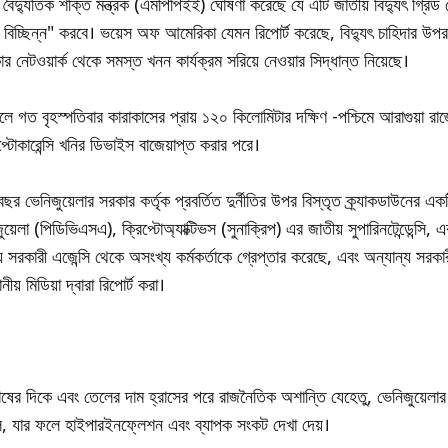
র বৈদ্যুতিক শক্তি মন্ত্রক (এমপিপিইই) ঘোষণা করেছে যে এটি জাতীয় বিদ্যুৎ গ্রিড 
িচ্ছিন্ন" করবে। ভয়েস অফ আমেরিকা যেমন রিপোর্ট করেছে, বিদ্যুৎ চাহিদার উপর 
 নেটওয়ার্ক থেকে সমস্ত খনন কার্যক্রম সরিয়ে নেওয়ার সিদ্ধান্ত নিয়েছে।
 গত বৃহস্পতিবার কারাকাসের প্রায় ১২০ কিলোমিটার দক্ষিণ -পশ্চিমে আরাগুয়া রাজ্
্টোকারেন্সি খনির ডিভাইস বাজেয়াপ্ত করার পরে।
 ভেনিজুয়েলার সরকার কর্তৃক প্রবর্তিত দুর্নীতির উপর বিস্তৃত ক্র্যাকডাউনের এ
ুয়েলা (পিডিভিএসএ), ক্রিপ্টোঅ্যাক্টিভস (সুনাক্রিপ) এর জাতীয় সুপারিনটেন্ডেন্সি, 
য সরকারী এজেন্সি থেকে অসংখ্য কর্মকর্তাকে গ্রেপ্তার করেছে, এবং অন্যান্য সরকার
ীয় মিডিয়া দ্বারা রিপোর্ট করা।
 দিকে এবং তেলের দাম হ্রাসের পরে রাজনৈতিক অশান্তি যেহেতু, ভেনিজুয়েলার অর
েছিল, যার ফলে হাইপারইনফ্লেশন এবং ব্যাপক সংকট দেখা দেয়।