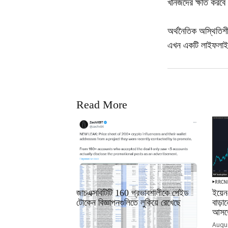
খনিজদের ক্ষতি করবে 
অর্থনৈতিক অস্থিতিশীল
এখন একটি লাইফলাইন 
Read More
RRCNEWS_BN
RRCN
জাচএক্সবিটিটি 160 প্রভাবশালীকে পেইড
ইয়েন
টোকেন বিজ্ঞাপনগুলিতে লুকিয়ে রেখেছে
বাড়
আসতে
September 01, 2025
Augus