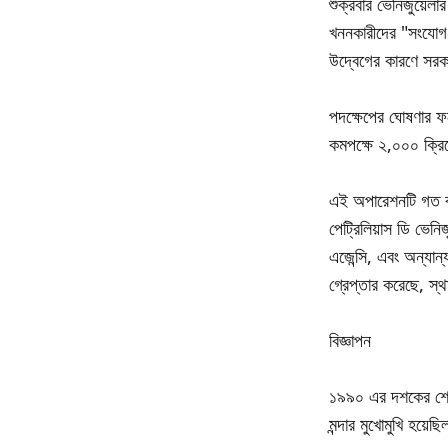
শুক্রবার ভেনিজুয়েলা
খননকারীদের "সংযোগ ব
উদ্বেগের কারণে সরকার
পদক্ষেপের ঘোষণার ফলে
কমপক্ষে ২,০০০ ক্রিপ
এই অপারেশনটি গত বছর
পেট্রিলিয়াস ডি ভেনিজ
এজেন্সি, এবং অন্যান্
গ্রেপ্তার করেছে, স্থান
বিজ্ঞাপন
১৯৯০ এর দশকের শেষের
মন্দার মুখোমুখি হয়