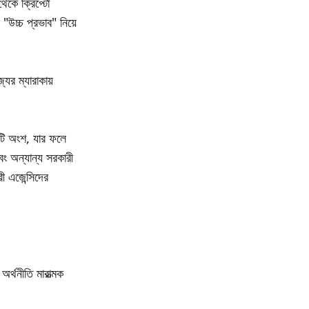
থেকে ক্রিপ্টো
"উচ্চ প্রভাব" নিয়ে
যের ম্যারাকায়
কটি অংশ, যার ফলে
এবং অন্যান্য সরকারী
ী এজেন্সিদের
্থনীতি মারাত্মক