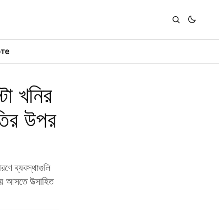
юте
্টো খনির
ীতির উপর
রণে ব্যবস্থাগুলি
়ে আসতে উত্সাহিত