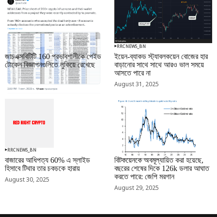
RRCNEWS_BN
RRCNEWS_BN
জাচএক্সবিটিটি 160 প্রভাবশালীকে পেইড
ইয়েন-ব্যাকড স্ট্যাবলকয়েন বোজের হার
টোকেন বিজ্ঞাপনগুলিতে লুকিয়ে রেখেছে
বাড়ানোর সাথে সাথে আরও ভাল সময়ে
আসতে পারে না
September 01, 2025
August 31, 2025
RRCNEWS_BN
RRCNEWS_BN
বাজারের আধিপত্য 60% এ স্লাইড
বিটকয়েনকে অবমূল্যায়িত করা হয়েছে,
হিসাবে টিথার তার চকচকে হারায়
বছরের শেষের দিকে 126k ডলার আঘাত
করতে পারে: জেপি মরগান
August 30, 2025
August 29, 2025