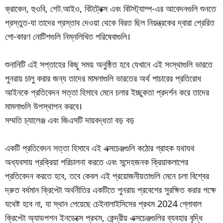
ক্রাকেন, হুওবি, গেট.আইও, বিটট্রেক্স এবং বিটস্ট্যাম্প-এর আবেদনগুলি শুনতে
প্রস্তুত-যা তাদের প্রস্তাব দেওয়া থেকে বিরত ছিল নিয়ন্ত্রকের দ্বারা প্রেরিত
শো-কারণ নোটিশগুলি নিম্নলিখিত পরিষেবাগুলি।
শুনানিটি এই সপ্তাহের কিছু সময় অনুষ্ঠিত হবে যেখানে এই সংস্থাগুলি ভারতে
পুনরায় চালু করার জন্য তাদের মামলাগুলি ভারতের অর্থ পাচারের প্রতিরোধ
আইনকে প্রতিবেদন সত্তা হিসাবে মেনে চলার ইচ্ছুকতা প্রদর্শন করে তাদের
মামলাগুলি উপস্থাপন করবে।
সম্মতি চ্যালেঞ্জ এবং জিএসটি দায়বদ্ধতা বড় বড়
একটি প্রতিবেদন সত্তা হিসাবে এই এক্সচেঞ্জগুলি কঠোর গ্রাহক যথাযথ
অধ্যবসায় প্রক্রিয়া পরিচালনা করতে এবং সন্দেহজনক ক্রিয়াকলাপের
প্রতিবেদন করতে হবে, তবে কেবল এই প্রয়োজনীয়তাগুলি মেনে চলা বিশ্বের
দ্রুত বর্ধমান ক্রিপ্টো অর্থনীতির একটিতে পুনরায় প্রবেশের সুরক্ষিত করার পক্ষে
যথেষ্ট হবে না, যা স্থান পেয়েছে চেইনালাইসিসের প্রথম 2024 গ্লোবাল
ক্রিপ্টো অ্যাডপশন ইনডেক্সে প্রথম, কেন্দ্রীয় এক্সচেঞ্জগুলির ব্যবহার বৃদ্ধি