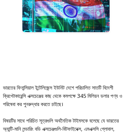
ভারতের ফিনান্সিয়াল ইন্টেলিজেন্স ইউনিট দেশে পরিচালিত সাতটি বিদেশী
ক্রিপ্টোকারেন্সি এক্সচেঞ্জের কাছ থেকে কমপক্ষে 345 মিলিয়ন ডলার পণ্য ও
পরিষেবা কর পুনরুদ্ধার করতে চাইছে।
বিষয়টির সাথে পরিচিত সূত্রগুলি অর্থনৈতিক টাইমসকে বলেছে যে ভারতের
অ্যান্টি-মানি লন্ডারিং বডি এক্সচেঞ্জগুলি-বিটফাইনেক্স, এমএক্সসি গ্লোবাল,