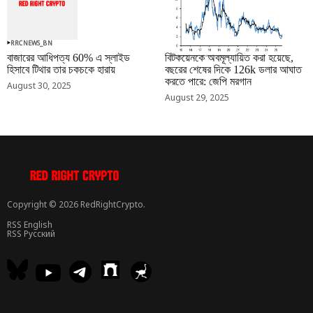
RRCNEWS_BN
RRCNEWS_BN
বাজারের আধিপত্য 60% এ স্লাইড
বিটকয়েনকে অবমূল্যায়িত করা হয়েছে,
হিসাবে টিথার তার চকচকে হারায়
বছরের শেষের দিকে 126k ডলার আঘাত
করতে পারে: জেপি মরগান
August 30, 2025
August 29, 2025
Copyright © 2026 RedRightCrypto.
RSS English
RSS Русский