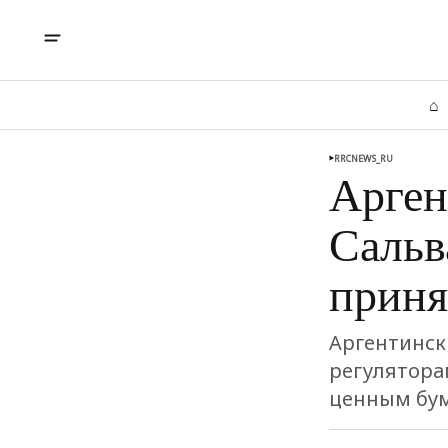
⌂
RRCNEWS_RU
Арген
Сальв
приня
Аргентинск
регулятора
ценным бум