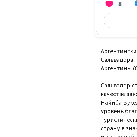
Аргентински
Сальвадора,
Аргентины (C
Сальвадор с
качестве за
Найиба Буке
уровень бла
туристическ
страну в зн
и также доб