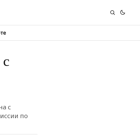
юте
 с
на с
иссии по