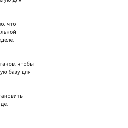
о, что
альной
деле.
ганов, чтобы
ую базу для
тановить
де.