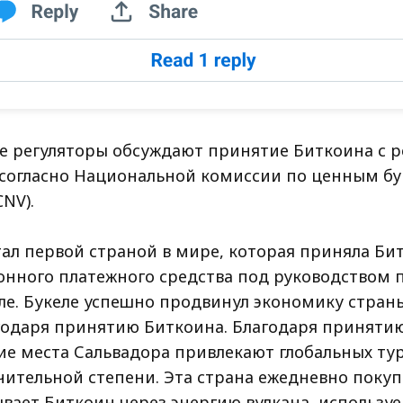
е регуляторы обсуждают принятие Биткоина с 
 согласно Национальной комиссии по ценным б
NV).
тал первой страной в мире, которая приняла Би
конного платежного средства под руководством 
ле. Букеле успешно продвинул экономику стран
годаря принятию Биткоина. Благодаря приняти
ие места Сальвадора привлекают глобальных тур
ачительной степени. Эта страна ежедневно поку
ывает Биткоин через энергию вулкана, использу