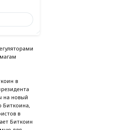
регуляторами
умагам
ткоин в
президента
ы на новый
ю Биткоина,
истов в
пает Биткоин
емую для