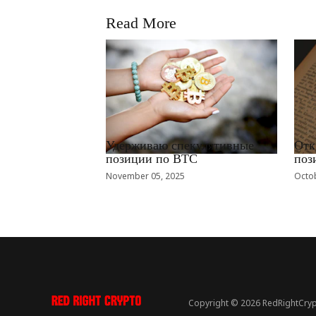
Read More
RRCNEWS_RU
RRCN
Удерживаю спекулятивные
Отк
позиции по BTC
поз
November 05, 2025
Octob
Copyright © 2026 RedRightCryp