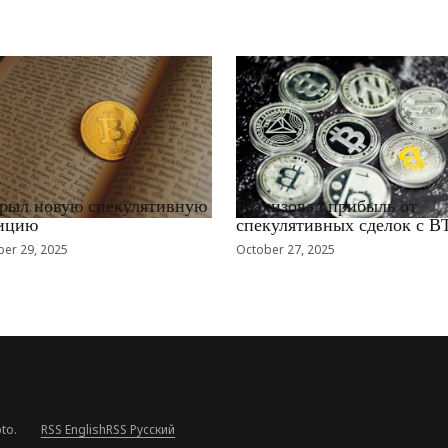
EWS_RU
RRCNEWS_RU
рыл новую спекулятивную
Реализовал прибыль от
ицию
спекулятивных сделок с B
er 29, 2025
October 27, 2025
to.
RSS English
RSS Русский