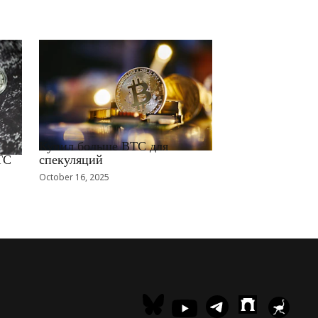
RRCNEWS_RU
Купил больше BTC для
TC
спекуляций
October 16, 2025