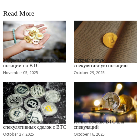
Read More
RRCNEWS_RU
RRCNEWS_RU
Удерживаю спекулятивные
Открыл новую
позиции по BTC
спекулятивную позицию
November 05, 2025
October 29, 2025
RRCNEWS_RU
RRCNEWS_RU
Реализовал прибыль от
Купил больше BTC для
спекулятивных сделок с BTC
спекуляций
October 27, 2025
October 16, 2025