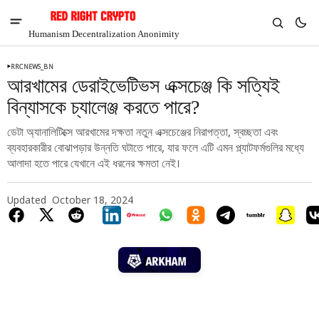
Humanism Decentralization Anonimity
RRCNEWS_BN
আরখামের ডেরাইভেটিভস এক্সচেঞ্জ কি সত্যিই
বিন্যাসকে চ্যালেঞ্জ করতে পারে?
ডেটা অ্যানালিটিক্সে আরখামের দক্ষতা নতুন এক্সচেঞ্জের নিরাপত্তা, স্বচ্ছতা এবং
ব্যবহারকারীর বোঝাপড়ার উন্নতি ঘটাতে পারে, যার ফলে এটি এমন প্ল্যাটফর্মগুলির মধ্যে
আলাদা হতে পারে যেখানে এই ধরনের ক্ষমতা নেই।
Updated
October 18, 2024
V
Chia
$1.33
-4.75%