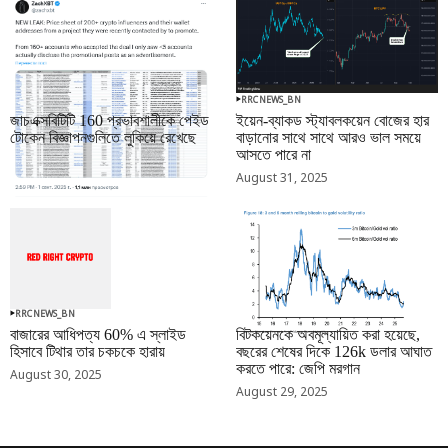
RRCNEWS_BN
RRCNEWS_BN
জাচএক্সবিটিটি 160 প্রভাবশালীকে পেইড
ইয়েন-ব্যাকড স্ট্যাবলকয়েন বোজের হার
টোকেন বিজ্ঞাপনগুলিতে লুকিয়ে রেখেছে
বাড়ানোর সাথে সাথে আরও ভাল সময়ে
আসতে পারে না
September 01, 2025
August 31, 2025
RRCNEWS_BN
RRCNEWS_BN
বাজারের আধিপত্য 60% এ স্লাইড
বিটকয়েনকে অবমূল্যায়িত করা হয়েছে,
হিসাবে টিথার তার চকচকে হারায়
বছরের শেষের দিকে 126k ডলার আঘাত
করতে পারে: জেপি মরগান
August 30, 2025
August 29, 2025