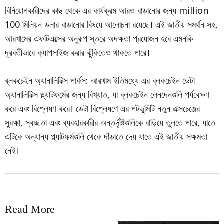
বিনিয়োগকারীদের কাছ থেকে এর কার্যক্রম আরও বাড়ানোর জন্য million
100 মিলিয়ন ডলার বাড়ানোর বিষয়ে আলোচনা রয়েছে। এই জাতীয় সমর্থন সহ,
আরখামের এফটিএক্সের অনুরূপ স্তরে অদক্ষতা প্রয়োজন হবে এমনকি
দূরবর্তীভাবে ক্যাপসাইজ করার ঝুঁকিতেও থাকতে পারে।
ব্লকচেইন অ্যানালিটিক্স পার্কস: আরখাম ইতিমধ্যে এর ব্লকচেইন ডেটা
অ্যানালিটিক্স প্ল্যাটফর্মের জন্য বিখ্যাত, যা ব্লকচেইন লেনদেনগুলি পর্যবেক্ষণ
করে এবং বিশ্লেষণ করে। ডেটা বিশ্লেষণে এর পটভূমিটি নতুন এক্সচেঞ্জের
সুরক্ষা, স্বচ্ছতা এবং ব্যবহারকারীর অন্তর্দৃষ্টিগুলিকে বাড়িয়ে তুলতে পারে, যাতে
এটিকে অন্যান্য প্ল্যাটফর্মগুলি থেকে দাঁড়াতে দেয় যাতে এই জাতীয় সক্ষমতা
নেই।
Read More