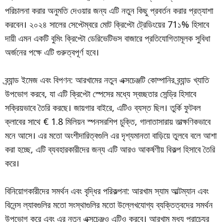
পরিচালনা করার অনুমতি দেওয়ার জন্য এটি নতুন কিছু প্রবর্তন করার প্রত্যাশা
করবেন। ২০২৪ সালের সেপ্টেম্বরে মোট ক্রিপ্টো ট্রেডিংয়ের 71১% হিসাবে
দায়ী এমন একটি বুমিং ক্রিপ্টো ডেরিভেটিভস বাজারে প্রতিযোগিতামূলক সুবিধা
অর্জনের পক্ষে এটি গুরুত্বপূর্ণ হবে।
ব্র্যান্ড ইমেজ এবং বিপণন: আরখামের নতুন এক্সচেঞ্জটি কোম্পানির ব্র্যান্ড খ্যাতি
উপভোগ করবে, যা এটি ক্রিপ্টো স্পেসের মধ্যে স্বচ্ছতার সেন্ড্রি হিসাবে
সক্রিয়ভাবে তৈরি করছে। জায়গার বাইরে, এটিও ব্যস্ত ছিল। তুর্কি ফুটবল
ক্লাবের সাথে € 1.8 মিলিয়ন স্পনসরশিপ চুক্তি, গালাতাসারায় তাত্ক্ষণিকভাবে
মনে আসে। এর মতো অংশীদারিত্বগুলি এর দৃশ্যমানতা বাড়িয়ে তুলবে বলে আশা
করা হচ্ছে, এটি ব্যবহারকারীদের জন্য এটি আরও আকর্ষণীয় বিকল্প হিসাবে তৈরি
করে।
বিনিয়োগকারীদের সমর্থন এবং বৃদ্ধির পরিকল্পনা: আরখাম স্যাম আল্টম্যান এবং
বিনেন্স ল্যাবগুলির মতো সংস্থাগুলির মতো উল্লেখযোগ্য ব্যক্তিত্বদের সমর্থন
উপভোগ করে এবং এর নতুন এক্সচেঞ্জও এটিও করবে। আরখাম মধ্য প্রাচ্যের