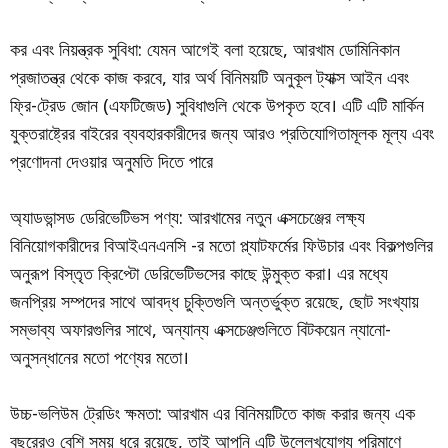
কর এবং নিয়ন্ত্রক সুবিধা: যেমন আগেই বলা হয়েছে, আরখাম ডোমিনিকান
প্রজাতন্ত্র থেকে কাজ করবে, যার অর্থ বিনিময়টি অনুকূল ট্যাক্স আইন এবং
ফ্রি-ট্রেড জোন (এফটিজেড) সুবিধাগুলি থেকে উপকৃত হবে। এটি এটি মার্কিন
যুক্তরাষ্ট্রের বাইরের ব্যবহারকারীদের জন্য আরও প্রতিযোগিতামূলক মূল্য এবং
প্রণোদনা দেওয়ার অনুমতি দিতে পারে
অ্যাডভান্সড ডেরিভেটিভস পণ্য: আরখামের নতুন এক্সচেঞ্জের লক্ষ্য
বিনিয়োগকারীদের বিআইএনএনসি -র মতো প্ল্যাটফর্মের ফিউচার এবং বিকল্পগুলির
অনুরূপ বিস্তৃত ক্রিপ্টো ডেরিভেটিভসের কাছে উন্মুক্ত করা। এর মধ্যে
জনপ্রিয় সম্পদের সাথে আবদ্ধ চুক্তিগুলি অন্তর্ভুক্ত রয়েছে, ছোট সংখ্যায়
সম্ভাব্য অফারগুলির সাথে, অন্যান্য এক্সচেঞ্জগুলিতে বিটকয়েন ন্যানো-
অনুসন্ধানের মতো পণ্যের মতো।
উচ্চ-ভলিউম ট্রেডিং ক্ষমতা: আরখাম এর বিনিময়টিতে কাজ করার জন্য এক
বছরেরও বেশি সময় ধরে রয়েছে, তাই আপনি এটি উল্লেখযোগ্য পরিমাণে