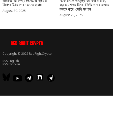
বাজারের আধিপত্য 60% এ স্লাইড
বিটকয়েনকে অবমূল্যায়িত করা হয়েছে,
হিসাবে টিথার তার চকচকে হারায়
বছরের শেষের দিকে 126k ডলার আঘাত
করতে পারে: জেপি মরগান
August 30, 2025
August 29, 2025
Copyright © 2026 RedRightCrypto.
RSS English
RSS Русский