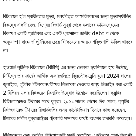
বিটকয়েন হ'ল স্বাধীনতার মুদ্রা, মধ্যবিত্ত আমেরিকানদের জন্য মুদ্রাস্ফীতির
বিরুদ্ধে একটি হেজ, বিশ্বের রিজার্ভ মুদ্রা থেকে ডলারের ডাউনগ্রেডের
বিরুদ্ধে একটি প্রতিকার এবং একটি ধ্বংসাত্মক জাতীয় debt ণ থেকে
অফ্র্যাম্প। হাওয়ার্ড লুটনিকের চেয়ে বিটকয়েনের আরও শক্তিশালী উকিল থাকবে
না।
হাওয়ার্ড লুটনিক বিটকয়েন (বিটিসি) এর জন্য ভোকাল চ্যাম্পিয়ন হয়ে উঠেছে,
নির্বিঘ্নে তার ফার্মের আর্থিক অফারগুলিতে ক্রিপ্টোকারেন্সি বুনে। 2024 সালের
জুলাইয়ে, লুটনিক বিটকয়েনধারীদের লিভারেজ দেওয়ার জন্য ডিজাইন করা একটি
2 বিলিয়ন ডলার বিটকয়েন ফিনান্সিং উদ্যোগ উন্মোচন করেছিলেন। ক্যান্টর
ফিটজগারেল্ডও টিথারের সাথে যুক্ত। ২০২১ সালের শেষের দিক থেকে, ক্যান্টর
ফিটজগারেল্ড টিথারের রিজার্ভগুলির জন্য কাস্টোডিয়ান হিসাবে কাজ করেছেন,
টিথারের মার্কিন যুক্তরাষ্ট্রের ট্রেজারি সম্পদের যথেষ্ট অংশের তদারকি করেছেন।
বিলিয়নেয়ার হেজ তহবিল বিনিয়োগকারী স্কট বেসেন্টকে একইভাবে প্রো-ক্রিপ্টো