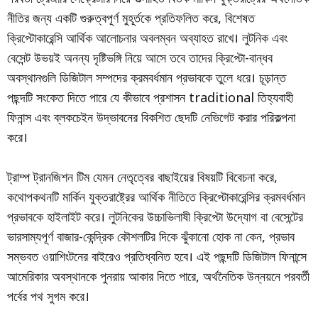
নীতির জন্য একটি গুরুত্বপূর্ণ মুহূর্তকে প্রতিফলিত করে, বিশেষত
ক্রিপ্টোকারেন্সি আর্থিক আলোচনার অবলম্বন অব্যাহত রাখে। লুটনিক এবং
বেসেন্ট উভয়ই অনন্য দৃষ্টিভঙ্গি নিয়ে আসে তবে তাদের ক্রিপ্টো-বান্ধব
অবস্থানগুলি ডিজিটাল সম্পদের ক্রমবর্ধমান প্রভাবকে তুলে ধরে। চূড়ান্ত
পছন্দটি সংকেত দিতে পারে যে কীভাবে প্রশাসন traditional তিহ্যবাহী
ফিনান্স এবং ব্লকচেইন উদ্ভাবনের বিকশিত ছেদটি নেভিগেট করার পরিকল্পনা
করে।
ট্রাম্প ট্রানজিশন টিম যেমন নেতৃত্বের বাছাইয়ের বিষয়টি বিবেচনা করে,
কথোপকথনটি মার্কিন যুক্তরাষ্ট্রের আর্থিক নীতিতে ক্রিপ্টোকারেন্সির ক্রমবর্ধমান
প্রভাবকে হাইলাইট করে। লুটনিকের উচ্চাভিলাষী ক্রিপ্টো উদ্যোগ বা বেসেন্টের
ভারসাম্যপূর্ণ বাজার-কেন্দ্রিক কৌশলটির দিকে ঝুঁকানো হোক না কেন, প্রভাব
সম্ভবত ওয়াশিংটনের বাইরেও প্রতিধ্বনিত হবে। এই পছন্দটি ডিজিটাল ফিনান্সে
আমেরিকার অবস্থানকে পুনরায় আকার দিতে পারে, অর্থনৈতিক উন্নয়নে পরবর্তী
পর্বের পথ সুগম করে।