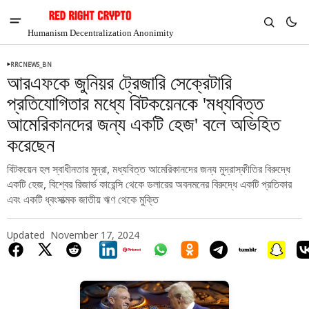
Humanism Decentralization Anonimity
RRCNEWS_BN
আরএফকে জুনিয়র ট্রেজারি সেক্রেটারি
প্রতিযোগিতার মধ্যে বিটকয়েনকে 'মধ্যবিত্ত
আমেরিকানদের জন্য একটি হেজ' বলে অভিহিত
করেছেন
বিটকয়েন হল স্বাধীনতার মুদ্রা, মধ্যবিত্ত আমেরিকানদের জন্য মুদ্রাস্ফীতির বিরুদ্ধে
একটি হেজ, বিশ্বের রিজার্ভ কারেন্সি থেকে ডলারের অবনমনের বিরুদ্ধে একটি প্রতিকার
এবং একটি ধ্বংসাত্মক জাতীয় ঋণ থেকে মুক্তি
Updated
November 17, 2024
V
Chia
$1.36
-6.92%