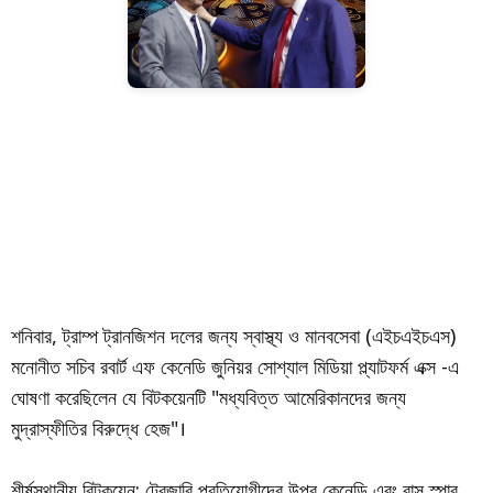
শনিবার, ট্রাম্প ট্রানজিশন দলের জন্য স্বাস্থ্য ও মানবসেবা (এইচএইচএস)
মনোনীত সচিব রবার্ট এফ কেনেডি জুনিয়র সোশ্যাল মিডিয়া প্ল্যাটফর্ম এক্স -এ
ঘোষণা করেছিলেন যে বিটকয়েনটি "মধ্যবিত্ত আমেরিকানদের জন্য
মুদ্রাস্ফীতির বিরুদ্ধে হেজ"।
শীর্ষস্থানীয় বিটকয়েন: ট্রেজারি প্রতিযোগীদের উপর কেনেডি এবং বাস স্পার