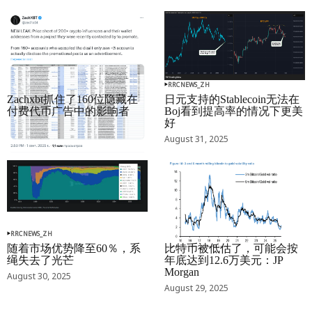
RRCNEWS_ZH
RRCNEWS_ZH
Zachxbt抓住了160位隐藏在
日元支持的Stablecoin无法在
付费代币广告中的影响者
Boj看到提高率的情况下更美
好
September 01, 2025
August 31, 2025
RRCNEWS_ZH
RRCNEWS_ZH
随着市场优势降至60％，系
比特币被低估了，可能会按
绳失去了光芒
年底达到12.6万美元：JP
Morgan
August 30, 2025
August 29, 2025