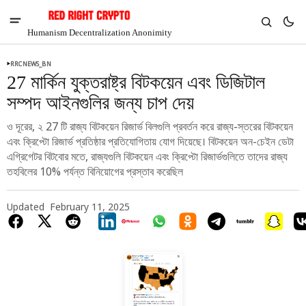
Humanism Decentralization Anonimity
RRCNEWS_BN
27 মার্কিন যুক্তরাষ্ট্র বিটকয়েন এবং ডিজিটাল
সম্পদ আইনগুলির জন্য চাপ দেয়
ও দূরের, ২ 27 টি রাজ্য বিটকয়েন রিজার্ভ বিলগুলি প্রবর্তন করে রাজ্য-স্তরের বিটকয়েন
এবং ক্রিপ্টো রিজার্ভ প্রতিষ্ঠার প্রতিযোগিতায় যোগ দিয়েছে। বিটকয়েন অন-চেইন ডেটা
এগ্রিগেটর বিটবোর মতে, রাজ্যগুলি বিটকয়েন এবং ক্রিপ্টো রিজার্ভগুলিতে তাদের রাজ্য
তহবিলের 10% পর্যন্ত বিনিয়োগের প্রস্তাব করেছিল
Updated
February 11, 2025
V
Chia
$1.41
-5.89%