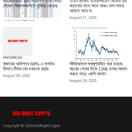
জাচএক্সবিটিটি 160 প্রভাবশালীকে পেইড
ইয়েন-ব্যাকড স্ট্যাবলকয়েন বোজের হার
টোকেন বিজ্ঞাপনগুলিতে লুকিয়ে রেখেছে
বাড়ানোর সাথে সাথে আরও ভাল সময়ে
আসতে পারে না
September 01, 2025
August 31, 2025
RRCNEWS_BN
RRCNEWS_BN
বাজারের আধিপত্য 60% এ স্লাইড
বিটকয়েনকে অবমূল্যায়িত করা হয়েছে,
হিসাবে টিথার তার চকচকে হারায়
বছরের শেষের দিকে 126k ডলার আঘাত
করতে পারে: জেপি মরগান
August 30, 2025
August 29, 2025
Copyright © 2026 RedRightCrypto.