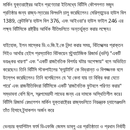
মার্কিন যুক্তরাষ্ট্রের আইন প্রণেতারা ইতিমধ্যে বিটিসি কৌশলগত মজুদ
প্রতিষ্ঠার জন্য রাজ্য-স্তরের বিলগুলি চালু করেছিলেন। মেরিল্যান্ডের হাউস বিল
1389, কেন্টাকি'র হাউস বিল 376, এবং আইওয়া'র হাউস ফাইল 246 এর
লক্ষ্য বিটিসিকে রাষ্ট্রীয় আর্থিক নীতিগুলিতে অন্তর্ভুক্ত করার লক্ষ্যে।
যাইহোক, ইলন মাস্কের ডি.ও.জি.ই.কে নিন্দা করার সময়, বিটমেক্সের প্রাক্তন
সিইও আর্থার হেইস প্রস্তাবিত বিটকয়েন স্ট্র্যাটেজিক রিজার্ভ (গুলি) "একটি
ভয়ঙ্কর ধারণা" এবং "একটি রাজনৈতিক বিপর্যয় ঘটার অপেক্ষায়" বলে অভিহিত
করেছেন। তিনি বিটিসি স্টকপাইলের ‘ফ্যান্টাসি’ কে বিভ্রান্ত ও বিপজ্জনক বলে
উল্লেখ করেছিলেন। তিনি বলেছিলেন যে ‘যা কেনা যায় তা বিক্রি করা যেতে
পারে’ এবং রাজনীতিবিদরা বিটিসিকে একটি ‘রাজনৈতিক ফুটবলে পরিণত করার"
সম্ভাবনা বেশি ছিল, স্বল্পমেয়াদী লাভের জন্য এর দামকে অস্থিতিশীল করে।
বিটিসি রিজার্ভ রেগুলেশন মার্কিন যুক্তরাষ্ট্রের রাজ্যগুলিতে নিয়ন্ত্রক চ্যালেঞ্জগুলি
তাঁত হিসাবে ট্র্যাকশন অর্জন করে
ভেনচার ক্যাপিটাল ফার্ম ডিএফজি জেমস ডাব্লু এর প্রতিষ্ঠাতা ও প্রধান নির্বাহী