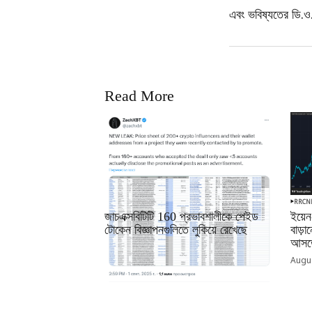
এবং ভবিষ্যতের ডি.ও.জ
Read More
RRCNEWS_BN
RRCN
জাচএক্সবিটিটি 160 প্রভাবশালীকে পেইড
ইয়েন
টোকেন বিজ্ঞাপনগুলিতে লুকিয়ে রেখেছে
বাড়
আসতে
September 01, 2025
Augus