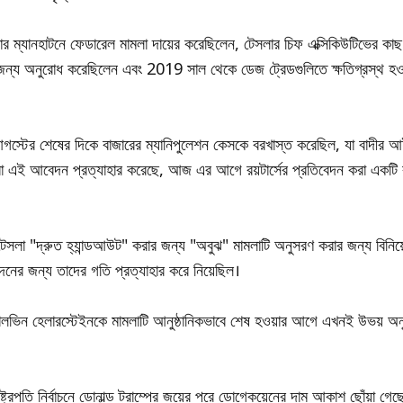
ার ম্যানহাটনে ফেডারেল মামলা দায়ের করেছিলেন, টেসলার চিফ এক্সিকিউটিভের 
র জন্য অনুরোধ করেছিলেন এবং 2019 সাল থেকে ডেজ ট্রেডগুলিতে ক্ষতিগ্রস্থ হ
গস্টের শেষের দিকে বাজারের ম্যানিপুলেশন কেসকে বরখাস্ত করেছিল, যা বাদীর
া এই আবেদন প্রত্যাহার করেছে, আজ এর আগে রয়টার্সের প্রতিবেদন করা একটি বৃ
টেসলা "দ্রুত হ্যান্ডআউট" করার জন্য "অবুঝ" মামলাটি অনুসরণ করার জন্য বিনিয
ের জন্য তাদের গতি প্রত্যাহার করে নিয়েছিল।
যালভিন হেলারস্টেইনকে মামলাটি আনুষ্ঠানিকভাবে শেষ হওয়ার আগে এখনই উভয় 
ষ্ট্রপতি নির্বাচনে ডোনাল্ড ট্রাম্পের জয়ের পরে ডোগেকয়েনের দাম আকাশ ছোঁয়া গেছ