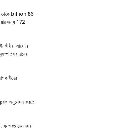
কাছ থেকে billion 86
ওয়ার জন্য 172
 আইনজীবীরা আবেদন
হস্পতিবার দায়ের
়োগকারীদের
অনুরোধ অনুমোদন করতে
ে, সম্ভবত মেম মুদ্রা